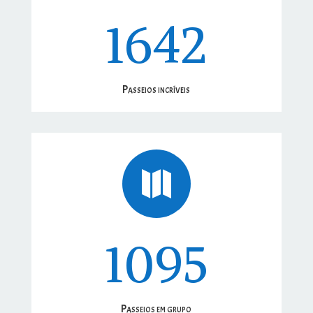
1642
Passeios incríveis

1095
Passeios em grupo