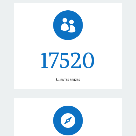

17520
Clientes felizes
