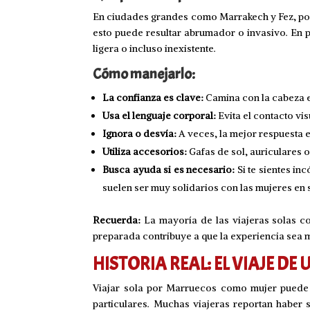
En ciudades grandes como Marrakech y Fez, podr
esto puede resultar abrumador o invasivo. En p
ligera o incluso inexistente.
Cómo manejarlo:
La confianza es clave:
Camina con la cabeza en
Usa el lenguaje corporal:
Evita el contacto vi
Ignora o desvía:
A veces, la mejor respuesta e
Utiliza accesorios:
Gafas de sol, auriculares 
Busca ayuda si es necesario:
Si te sientes in
suelen ser muy solidarios con las mujeres en
Recuerda:
La mayoría de las viajeras solas c
preparada contribuye a que la experiencia sea 
HISTORIA REAL: EL VIAJE D
Viajar sola por Marruecos como mujer puede
particulares. Muchas viajeras reportan haber