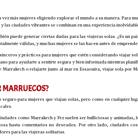
a vez más mujeres eligiendo explorar el mundo a su manera. Para mu
s y las ciudades vibrantes se combinan en una experiencia inolvidabl
bién puede generar ciertas dudas para las viajeras solas. ¿Es un 
otalmente válidas, y muchas mujeres se las hacen antes de emprender
 sinceros y prácticos para mujeres que estén considerando viajar sol
no para ayudarte a sentirte segura y bien informada mientras planif
e Marrakech o relajarte junto al mar en Essaouira, viajar sola por M
.
OR MARRUECOS?
 seguro para mujeres que viajan solas, pero como en cualquier lug
ocales.
ciudades como Marrakech y Fez suelen ser bulliciosas y animadas, 
tosa hasta comentarios no deseados. Por otro lado, ciudades co
es para las viajeras solitarias.