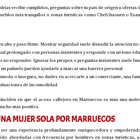
ías recibir cumplidos, preguntas sobre tu país de origen u ofertas
ueblos más tranquilos o zonas turísticas como Chefchaouen o Esaui
 alto y paso firme. Mostrar seguridad suele disuadir la atención no
sual prolongado con personas insistentes y responde con un tono edu
s no responder. Ignorar los piropos o preguntas insistentes suele fun
o un pañuelo pueden ayudarte a marcar una barrera personal.
cómoda o insegura, no dudes en acercarte a un comerciante, una fam
 situaciones de incomodidad.
oinciden en que el acoso callejero en Marruecos es más una moles
mucho más positiva.
E UNA MUJER SOLA POR MARRUECOS
 ser una experiencia profundamente enriquecedora y empoderador
 sido abordadas con frecuencia por hombres en zonas turísticas,