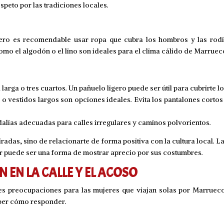
peto por las tradiciones locales.
ero es recomendable usar ropa que cubra los hombros y las rodil
 como el algodón o el lino son ideales para el clima cálido de Marruec
arga o tres cuartos. Un pañuelo ligero puede ser útil para cubrirte l
o vestidos largos son opciones ideales. Evita los pantalones cortos
lias adecuadas para calles irregulares y caminos polvorientos.
miradas, sino de relacionarte de forma positiva con la cultura local.
ar puede ser una forma de mostrar aprecio por sus costumbres.
EN LA CALLE Y EL ACOSO
ales preocupaciones para las mujeres que viajan solas por Marruec
aber cómo responder.