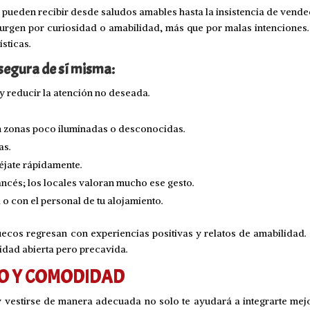
s pueden recibir desde saludos amables hasta la insistencia de vende
urgen por curiosidad o amabilidad, más que por malas intenciones.
sticas.
segura de sí misma:
y reducir la atención no deseada.
 en zonas poco iluminadas o desconocidas.
as.
léjate rápidamente.
ancés; los locales valoran mucho ese gesto.
o con el personal de tu alojamiento.
cos regresan con experiencias positivas y relatos de amabilidad. L
idad abierta pero precavida.
TO Y COMODIDAD
y vestirse de manera adecuada no solo te ayudará a integrarte mej