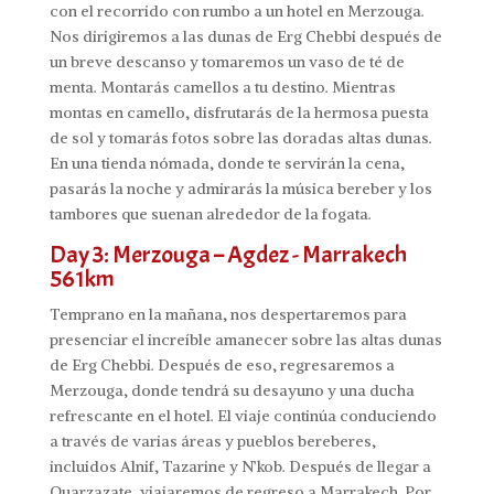
con el recorrido con rumbo a un hotel en Merzouga.
Nos dirigiremos a las dunas de Erg Chebbi después de
un breve descanso y tomaremos un vaso de té de
menta. Montarás camellos a tu destino. Mientras
montas en camello, disfrutarás de la hermosa puesta
de sol y tomarás fotos sobre las doradas altas dunas.
En una tienda nómada, donde te servirán la cena,
pasarás la noche y admirarás la música bereber y los
tambores que suenan alrededor de la fogata.
Day 3: Merzouga – Agdez - Marrakech
561km
Temprano en la mañana, nos despertaremos para
presenciar el increíble amanecer sobre las altas dunas
de Erg Chebbi. Después de eso, regresaremos a
Merzouga, donde tendrá su desayuno y una ducha
refrescante en el hotel. El viaje continúa conduciendo
a través de varias áreas y pueblos bereberes,
incluidos Alnif, Tazarine y N’kob. Después de llegar a
Ouarzazate, viajaremos de regreso a Marrakech. Por