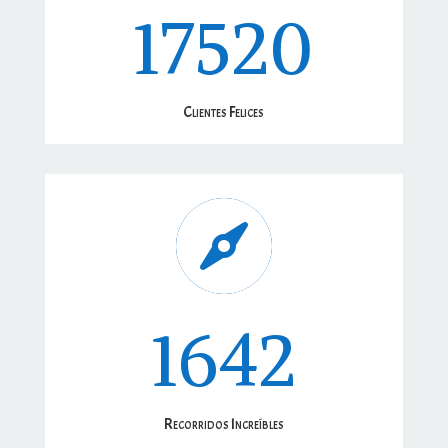
17520
Clientes Felices

1642
Recorridos Increíbles