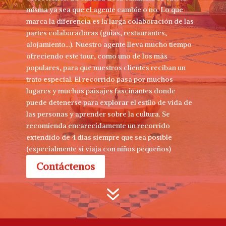
misma ya sea que el agente cambie o no. Lo que
marca la diferencia es la larga colaboración de las
partes colaboradoras (guías, restaurantes,
alojamiento...). Nuestro agente lleva mucho tiempo
ofreciendo este tour, como uno de los más
populares, para que nuestros clientes reciban un
trato especial. El recorrido pasa por muchos
lugares y muchos paisajes fascinantes donde
puede detenerse para explorar el estilo de vida de
las personas y aprender sobre la cultura. Se
recomienda encarecidamente un recorrido
extendido de 4 días siempre que sea posible
(especialmente si viaja con niños pequeños)
Contáctenos
7